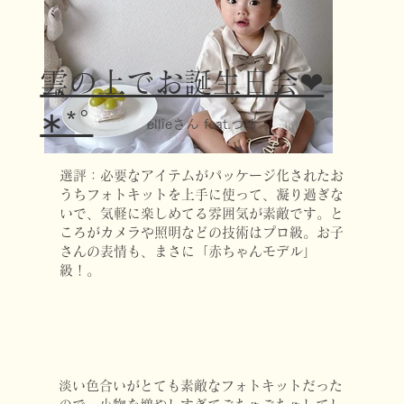
雲の上でお誕生日会❤︎
∗︎*ﾟ
ellieさん feat.つる
選評：必要なアイテムがパッケージ化されたお
うちフォトキットを上手に使って、凝り過ぎな
いで、気軽に楽しめてる雰囲気が素敵です。と
ころがカメラや照明などの技術はプロ級。お子
さんの表情も、まさに「赤ちゃんモデル」
級！。
淡い色合いがとても素敵なフォトキットだった