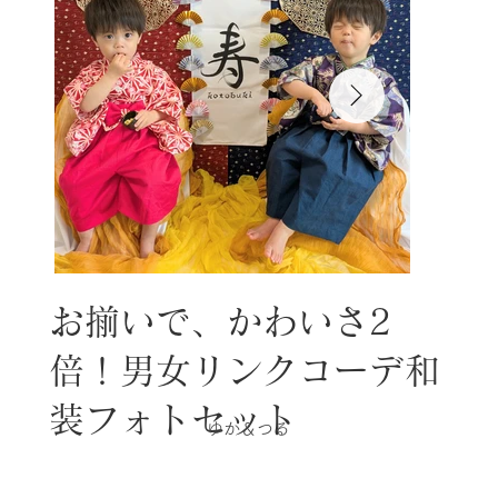
お揃いで、かわいさ2
倍！男女リンクコーデ和
装フォトセット
ゆか＆つる