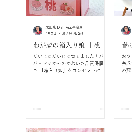
太田泉 Dish App事務局
4月3日
読了時間: 2分
わが家の箱入り娘 ｜桃
春
だいじにだいじに育てました！パ
おう
パ・ママからのかわいさ品質保証付
完成
き 「箱入り娘」をコンセプトにし
の冠
て、まるで「桃」の出荷状態そのも
ール
のになることができるセットです！
衣装
それぞれ洋服の生地選びから、つけ
コー
襟の形、箱の作りや柄にもこだわり
い。 花の冠から、花の刺繍ベスト
ました。
虹色
で、 ２つの衣装セットをトータル
ーデ