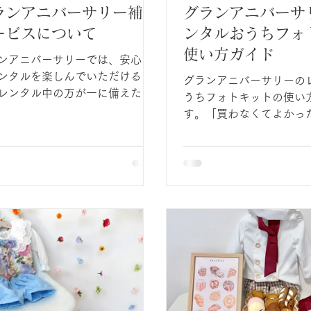
ランアニバーサリー補償
グランアニバーサ
ービスについて
ンタルおうちフォ
使い方ガイド
ンアニバーサリーでは、安心し
ンタルを楽しんでいただけるよ
グランアニバーサリーの
レンタル中の万が一に備えた任
うちフォトキットの使い
補償サービスをご用意していま
す。「買わなくてよかっ
物
フォトのレンタル」であ
ぼしてしまったり、小物を落と
の大事な美記憶を残しまし
しまったりと、思いがけないこ
次 ： ようこそ、グラ
起こる場合があります。 補償サ
サリーへ １．【お届け〜ご返却まで
スにご加入いただくと、通常の
の流れ】 STEP 1 キット到着 STEP
用中に生じた破損について、お
2 撮影タイム STEP 3 ご返却 ２．
のご負担を軽減します。
おうちスタジオのつくり方
単！手間なし！「お部屋
とお着換え」 ■おうちフォトス
タジオの基本 ■おうちフォトキ
ットの具体的な撮影準備