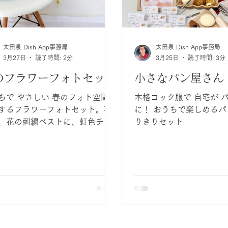
STEP１ 背景布を設置
STEP 2 ガーランドな
STEP３ 小物を配置す
STEP４ 衣装にお着換え ３．失
太田泉 Dish App事務局
太田泉 Dish App事務局
しない赤ちゃん撮影 ゴ
3月27日
読了時間: 2分
3月25日
読了時間: 3分
の１枚をGETするノウハウ POIN
スマホ撮影の基本設定 POINT 2 赤ち
のフラワーフォトセット
小さなパン屋さん
ゃんの「今」を最大限に
ちで やさしい 春のフォト空間が
本格コック服で 自宅が 
ーズ・アイデア POINT 3 失敗しな
するフラワーフォトセット。花
に！ おうちで楽しめるパン屋さんな
い！新米ママが陥りやす
、花の刺繍ベストに、虹色チュ
りきりセット
トと解決策 POINT
スカートと水色パンツの２つの
セットの組み合わせでトータル
ディネートを楽しんでくださ
、
チュールスカートや水色パンツ
コ
ィネートしました。