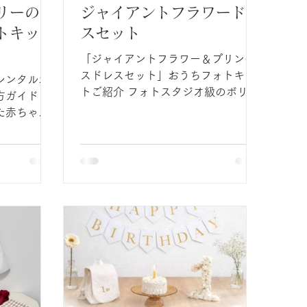
リーのレ
ジャイアントフラワードレ
トキット
スセット
「ジャイアントフラワー＆プリンセ
スドレスセット」おうちフォトキッ
レンタルお
トご紹介 フォトスタジオ級のボリュ
方ガイド で
ームで大満足！ 届いてすぐ、リビン
た赤ちゃん
グがフォトスタジオに。 大輪の花を
なたの家族
差し込むだけで完成するキットとお
ょう！ 目
姫様ドレスの魔法 ​お部屋が一瞬で魔
ンアニバー
法の森に お子さまの記念日を、おと
ぎ話のワンシーンのように彩ってみ
ませんか？ 憧れのプリンセスが住む
世界をイメージした、存在感たっぷ
 簡
りの大きなフラワーオブジェとドレ
の飾りつけ
スのフルセットです ◇レンタルする
アイテム ■​ジャイアントフラワー
（3本１脚セット） ①​お花部分：3
個 ​ ②茎部分：3本 ​（予備１本）