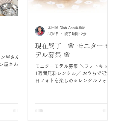
する
③土台：1個 ​ ■​プリンセスドレス
どを飾る
​サイズ：90〜95cm相当 ​ ■​​ヘア用
る
小花 ​ ​ ①髪留め ２個 ②ヘアピ
敗
太田泉 Dish App事務局
ン １０個 ■​大判のチュール 白布
キゲン笑顔
3月8日
読了時間: 2分
（背景・敷物用） ■​飾り用の置き花 ​
T１
■​アンティーク調ブック ■​キャンド
現在終了 🌸 モニターモ
ルランタン ■​LEDキャンドル
引き出すポ
デル募集 🌸
パン屋さん
いNGポイン
モニターモデル募集 ＼フォトキット
 4 撮影中止のサイ
1週間無料レンタル／ おうちで記念
日フォトを楽しめるレンタルフォト
キットのモニターモデルさまを募集
します📷✨ ✔ フォトキット 1週間無
料レンタル ✔ 返送料も当店負担 お
誕生日や記念日、おうちフォトを一
緒に楽しんでくださる方を募集して
います🤍 ぜひお気軽にご応募くださ
い✨ 詳しくはこちらの投稿をご覧く