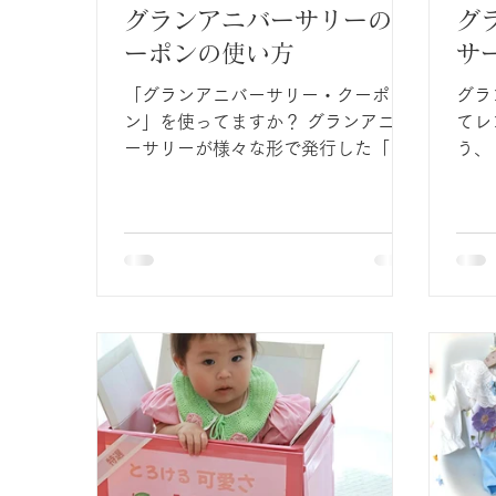
グランアニバーサリーのク
グ
ーポンの使い方
サ
「グランアニバーサリー・クーポ
グラ
ン」を使ってますか？ グランアニバ
てレ
ーサリーが様々な形で発行した「ク
う、
ーポンコード」をお使いになりまし
意の
たか？ グランアニバーサリーのおス
す。 お子さまとの撮影では、飲み
スメする「赤ちゃんマンスリーフォ
をこ
ト」の感動をぜひご体験をいただき
して
たいので、クーポンをゲットされた
とが
方はぜひご利用ください。 こちらの
ービ
記事ではグランアニバーサリーのク
ご使
ーポンの使い方をご説明します。
客様