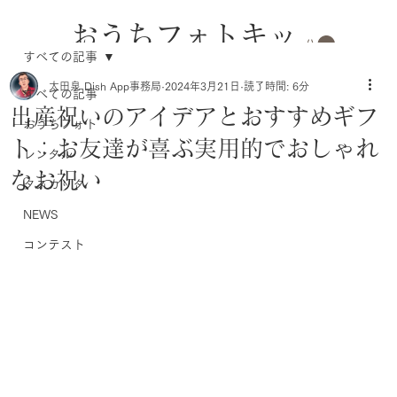
おうちフォトキッ
すべての記事
トのレンタル
太田泉 Dish App事務局
2024年3月21日
読了時間: 6分
すべての記事
出産祝いのアイデアとおすすめギフ
おうちフォト
ト：お友達が喜ぶ実用的でおしゃれ
レンタル
なお祝い
タスカッタ
NEWS
コンテスト