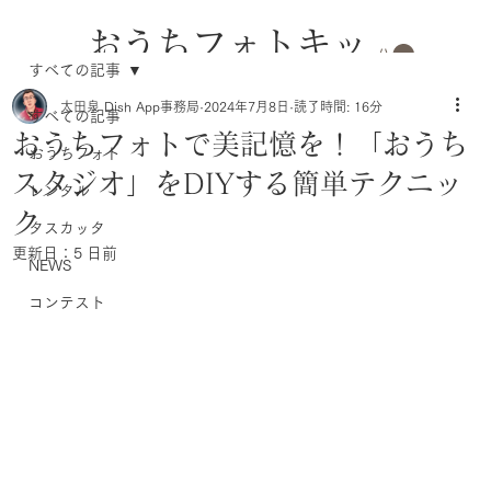
おうちフォトキッ
すべての記事
トのレンタル
太田泉 Dish App事務局
2024年7月8日
読了時間: 16分
すべての記事
おうちフォトで美記憶を！「おうち
おうちフォト
スタジオ」をDIYする簡単テクニッ
レンタル
ク
タスカッタ
更新日：
5 日前
NEWS
コンテスト