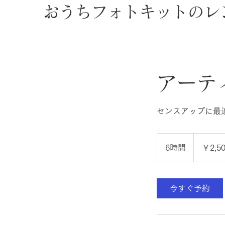
おうちフォトキットのレ
アーテ
2,500
円
6時間
6
￥2,5
時
間
今すぐ予約