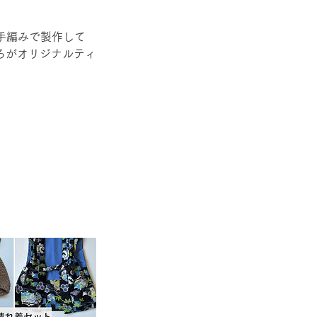
つ手編みで製作して
ろがオリジナルティ