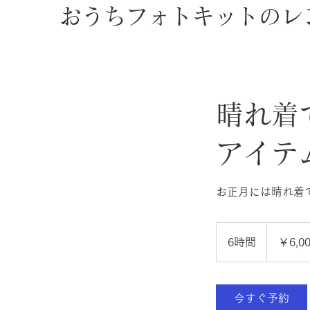
おうちフォトキットのレ
晴れ着
アイテ
お正月には晴れ着
6,000
円
6時間
6
￥6,0
時
間
今すぐ予約