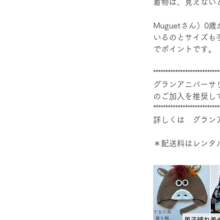
着物は、見えない
Muguetさん）
いるのとサイズも
でポイントです。
***************************
グランアニバーサ
のご加入を推奨し
***************************
詳しくは グラン
＊配送料はレンタ