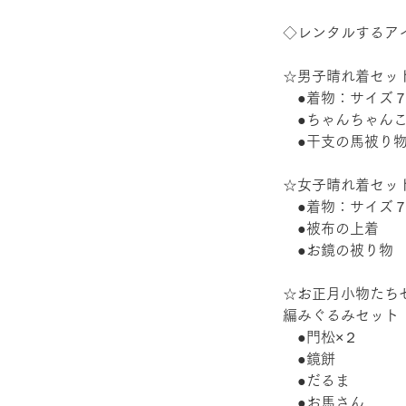
◇レンタルするア
☆男子晴れ着セッ
●着物：サイズ７
●ちゃんちゃん
●干支の馬被り
☆女子晴れ着セッ
●着物：サイズ７
●被布の上着
●お鏡の被り物
☆お正月小物たち
編みぐるみセット
●門松×２
●鏡餅
●だるま
●お馬さん