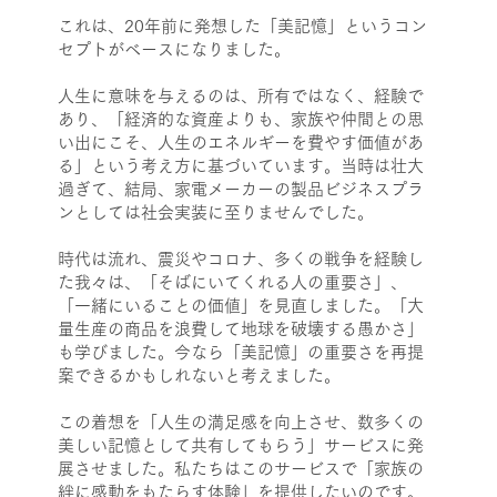
これは、20年前に発想した「美記憶」というコン
セプトがベースになりました。
人生に意味を与えるのは、所有ではなく、経験で
あり、「経済的な資産よりも、家族や仲間との思
い出にこそ、人生のエネルギーを費やす価値があ
る」という考え方に基づいています。当時は壮大
過ぎて、結局、家電メーカーの製品ビジネスプラ
ンとしては社会実装に至りませんでした。
時代は流れ、震災やコロナ、多くの戦争を経験し
た我々は、「そばにいてくれる人の重要さ」、
「一緒にいることの価値」を見直しました。「大
量生産の商品を浪費して地球を破壊する愚かさ」
も学びました。今なら「美記憶」の重要さを再提
案できるかもしれないと考えました。
この着想を「人生の満足感を向上させ、数多くの
美しい記憶として共有してもらう」サービスに発
展させました。私たちはこのサービスで「家族の
絆に感動をもたらす体験」を提供したいのです。