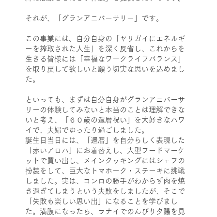
それが、「グランアニバーサリー」です。
この事業には、自分自身の「ヤリガイにエネルギ
ーを搾取された人生」を深く反省し、これからを
生きる皆様には「幸福なワークライフバランス」
を取り戻して欲しいと願う切実な思いを込めまし
た。
といっても、まずは自分自身がグランアニバーサ
リーの体験してみないと本当のことは理解できな
いと考え、「６０歳の還暦祝い」を大好きなハワ
イで、夫婦でゆったり過ごしました。
誕生日当日には、「還暦」を自分らしく表現した
「赤いアロハ」にお着替えし、大型フードマーケ
ットで買い出し、
メインクッキングには
シェフの
扮装をして、巨大なトマホーク・ステーキに挑戦
しました。
実は、コンロの勝手がわからず肉を焼
き過ぎてしまうという失敗をしましたが、そこで
「失敗も楽しい思い出」になることを学びまし
た。
満腹になったら、ラナイでのんびり夕陽を見