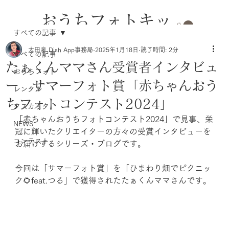
おうちフォトキッ
すべての記事
トのレンタル
太田泉 Dish App事務局
2025年1月18日
読了時間: 2分
すべての記事
たぁくんママさん受賞者インタビュ
おうちフォト
ー サマーフォト賞「赤ちゃんおう
レンタル
ちフォトコンテスト2024」
タスカッタ
「赤ちゃんおうちフォトコンテスト2024」で見事、栄
NEWS
冠に輝いたクリエイターの方々の受賞インタビューを
コンテスト
お届けするシリーズ・ブログです。
今回は「サマーフォト賞」を「ひまわり畑でピクニッ
ク🌻feat.つる
」で獲得された
たぁくんママ
さんです。