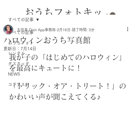
おうちフォトキッ
すべての記事
トのレンタル
太田泉 Dish App事務局
2月16日
読了時間: 3分
すべての記事
ハロウィンおうち写真館
おうちフォト
更新日：
7月14日
レンタル
我が子の「はじめてのハロウィン」
タスカッタ
を最高にキュートに！
NEWS
コンテスト
「トリック・オア・トリート！」の
かわいい声が聞こえてくる♪