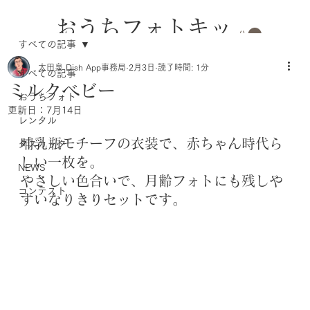
おうちフォトキッ
すべての記事
トのレンタル
太田泉 Dish App事務局
2月3日
読了時間: 1分
すべての記事
ミルクベビー
おうちフォト
更新日：
7月14日
レンタル
哺乳瓶モチーフの衣装で、赤ちゃん時代ら
タスカッタ
しい一枚を。
NEWS
やさしい色合いで、月齢フォトにも残しや
コンテスト
すいなりきりセットです。