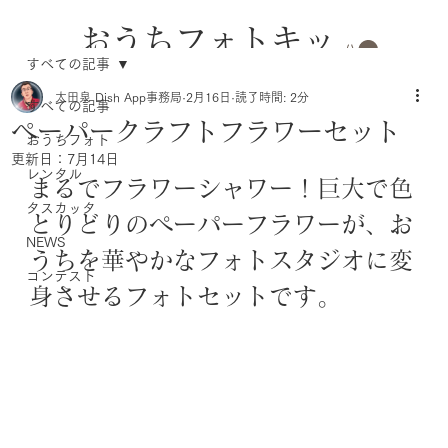
おうちフォトキッ
すべての記事
トのレンタル
太田泉 Dish App事務局
2月16日
読了時間: 2分
すべての記事
ペーパークラフトフラワーセット
おうちフォト
更新日：
7月14日
レンタル
まるでフラワーシャワー！巨大で色
タスカッタ
とりどりのペーパーフラワーが、お
NEWS
うちを華やかなフォトスタジオに変
コンテスト
身させるフォトセットです。 