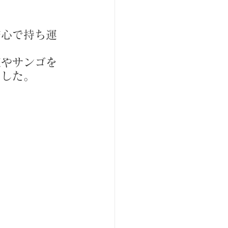
安心で持ち運
花やサンゴを
ました。