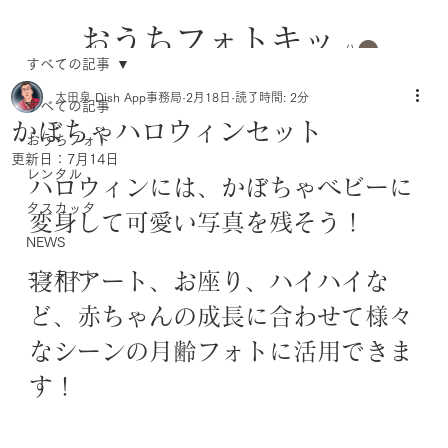
おうちフォトキッ
すべての記事
トのレンタル
太田泉 Dish App事務局
2月18日
読了時間: 2分
すべての記事
かぼちゃハロウィンセット
おうちフォト
更新日：
7月14日
レンタル
ハロウィンには、かぼちゃベビーに
タスカッタ
変身して可愛い写真を残そう！
NEWS
コンテスト
寝相アート、お座り、ハイハイな
ど、赤ちゃんの成長に合わせて様々
なシーンの月齢フォトに活用できま
す！