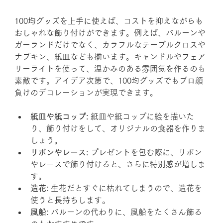
100均グッズを上手に使えば、コストを抑えながらも
おしゃれな飾り付けができます。例えば、バルーンや
ガーランドだけでなく、カラフルなテーブルクロスや
ナプキン、紙皿なども揃います。キャンドルやフェア
リーライトを使って、温かみのある雰囲気を作るのも
素敵です。アイデア次第で、100均グッズでもプロ顔
負けのデコレーションが実現できます。
紙皿や紙コップ:
 紙皿や紙コップに絵を描いた
り、飾り付けをして、オリジナルの食器を作りま
しょう。
リボンやレース:
 プレゼントを包む際に、リボン
やレースで飾り付けると、さらに特別感が増しま
す。
造花:
 生花だとすぐに枯れてしまうので、造花を
使うと長持ちします。
風船:
 バルーンの代わりに、風船をたくさん飾る