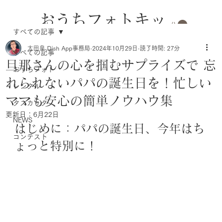
おうちフォトキッ
すべての記事
トのレンタル
太田泉 Dish App事務局
2024年10月29日
読了時間: 27分
すべての記事
旦那さんの心を掴むサプライズで 忘
おうちフォト
れられないパパの誕生日を！忙しい
レンタル
ママも安心の簡単ノウハウ集
タスカッタ
更新日：
6月22日
NEWS
はじめに：パパの誕生日、今年はち
コンテスト
ょっと特別に！