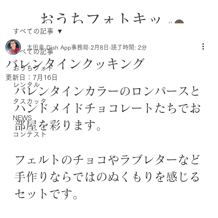
おうちフォトキッ
すべての記事
トのレンタル
太田泉 Dish App事務局
2月8日
読了時間: 2分
すべての記事
バレンタインクッキング
おうちフォト
更新日：
7月16日
レンタル
バレンタインカラーのロンパースと
タスカッタ
ハンドメイドチョコレートたちでお
NEWS
部屋を彩ります。
コンテスト
フェルトのチョコやラブレターなど
手作りならではのぬくもりを感じる
セットです。